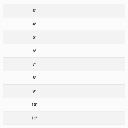
3°
4°
5°
6°
7°
8°
9°
10°
11°