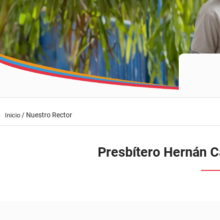
/
Nuestro Rector
Inicio
Presbítero Hernán C
Reseña del Rector
El presbítero Hern
Francisco de Asís
institución, tambi
donde continúa su 