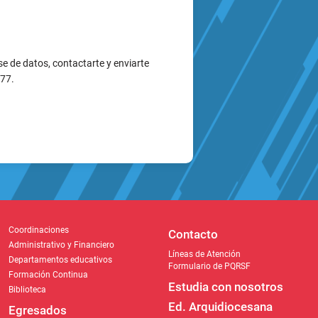
Coordinaciones
Contacto
Administrativo y Financiero
Líneas de Atención
Departamentos educativos
Formulario de PQRSF
Formación Continua
Estudia con nosotros
Biblioteca
Ed. Arquidiocesana
Egresados
Novedades institucionales
Actualización de datos
Últimas noticias
Egresados destacados
arrera 58 # 27B - 21 Bello,