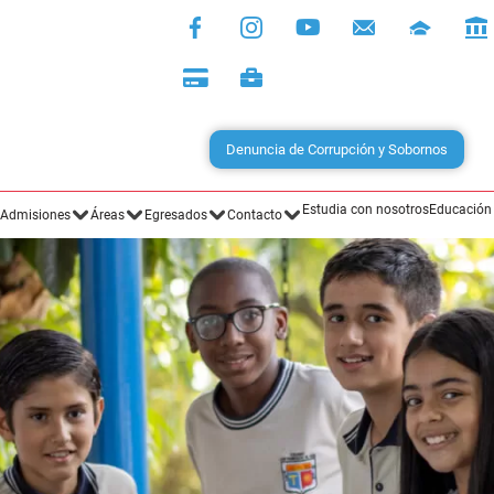
Estudia con nosotros
Educación
Admisiones
Áreas
Egresados
Contacto
Nuestro Rector