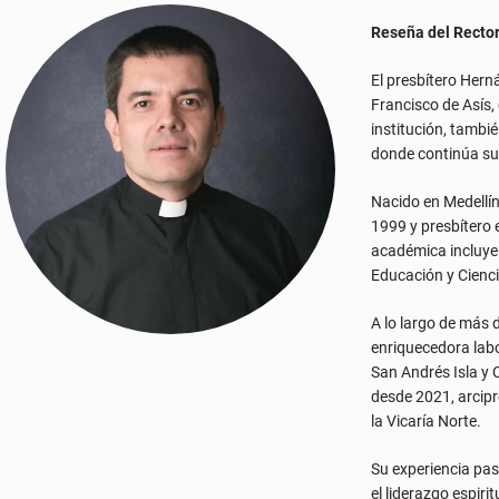
Nacido en Medellín
1999 y presbítero 
académica incluye 
Educación y Cienci
A lo largo de más
enriquecedora labo
San Andrés Isla y C
desde 2021, arcip
la Vicaría Norte.
Su experiencia pas
el liderazgo espiri
consolidando un pr
niñas y jóvenes.