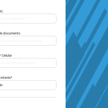
/ Celular
interés*
e de datos, contactarte y enviarte
377.