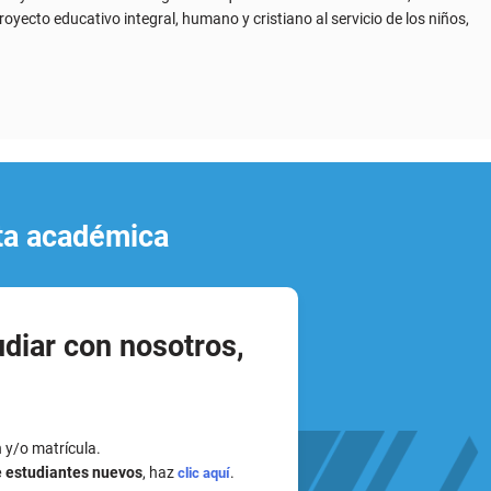
rta académica
udiar con nosotros,
n y/o matrícula.
e estudiantes nuevos
, haz
.
clic aquí
s)
de documento