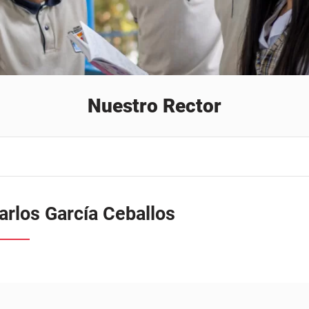
arlos García Ceballos
: Pbro. Hernán Carlos García Ceballos
án Carlos García Ceballos es el actual rector del Colegio Parroquial San
, cargo que desempeña desde agosto de 2024. Con su llegada a la
én asumió como párroco de la Parroquia San Lorenzo de Brindis, desde
labor evangelizadora y pastoral al servicio de la comunidad.