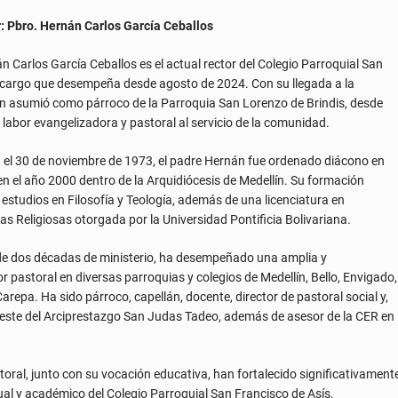
 el 30 de noviembre de 1973, el padre Hernán fue ordenado diácono en
en el año 2000 dentro de la Arquidiócesis de Medellín. Su formación
estudios en Filosofía y Teología, además de una licenciatura en
as Religiosas otorgada por la Universidad Pontificia Bolivariana.
 de dos décadas de ministerio, ha desempeñado una amplia y
r pastoral en diversas parroquias y colegios de Medellín, Bello, Envigado,
arepa. Ha sido párroco, capellán, docente, director de pastoral social y,
reste del Arciprestazgo San Judas Tadeo, además de asesor de la CER en
toral, junto con su vocación educativa, han fortalecido significativament
tual y académico del Colegio Parroquial San Francisco de Asís,
oyecto educativo integral, humano y cristiano al servicio de los niños,