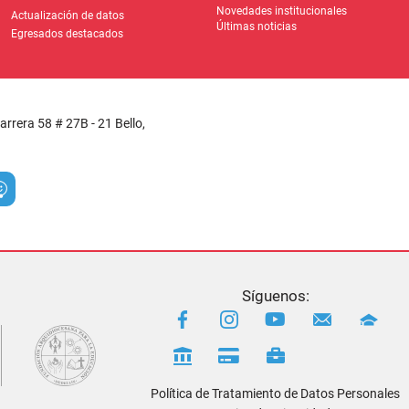
Síguenos:
Política de Tratamiento de Datos Personales
Aviso de privacidad
r
Gulupa Digital © 2022
 Parroquial San Francisco de Asís
cuenta con una
Política de Protecció
Personales
, conforme a la
Ley 1581 de 2012
.