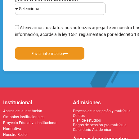
Enviar información
Institucional
Admisiones
Acerca de la Institución
Proceso de inscripción y matrícula
Costos
Símbolos institucionales
Plan de estudios
Proyecto Educativo Institucional
Pagos de pensión y/o matrícula
Normativa
Calendario Académico
Nuestro Rector
Áreas y departamentos
Circulares
Cómo llegar
Rectoría
Secretaría Académica
Acceso Académico
Línea de Atención al Cliente: (604) 2966230
Dirección: C