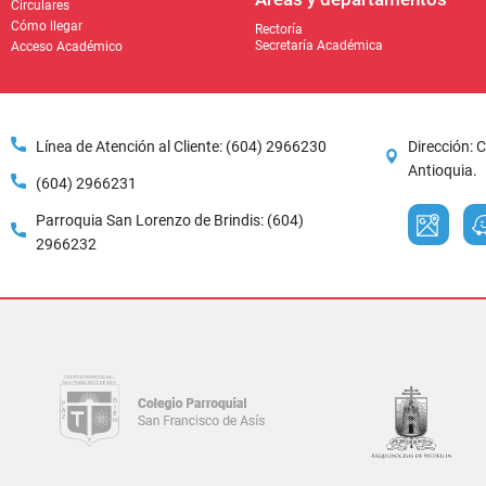
Antioquia.
(604) 2966231
Parroquia San Lorenzo de Brindis: (604)
2966232
Diseño y desarrollo po
El
Colegio