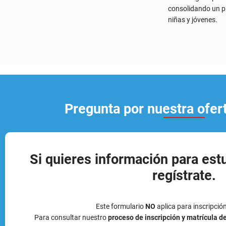
Pregunta por nuestra ofe
Si quieres información para est
regístrate.
Este formulario
NO
aplica para inscripció
Para consultar nuestro
proceso de inscripción y matrícula d
Nombre (s)
Apellido (
Tipo de documento
Número 