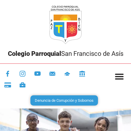
Colegio Parroquial
San Francisco de Asís
Denuncia de Corrupción y Sobornos