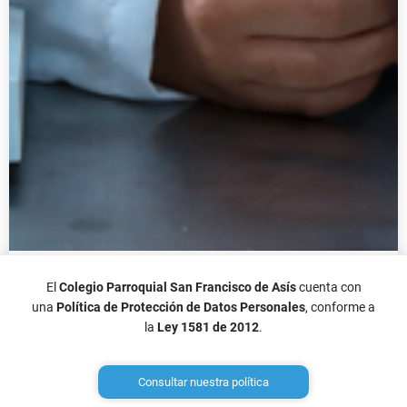
Escuela Vacacional de la Universidad Pontificia
El
Colegio Parroquial San Francisco de Asís
cuenta con
Bolivariana
una
Política de Protección de Datos Personales
, conforme a
la
Ley 1581 de 2012
.
Para conocer los cursos, horarios y demás información, haga
clic aquí.
Consultar nuestra política