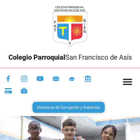
Colegio Parroquial
San Francisco de Asís
Denuncia de Corrupción y Sobornos