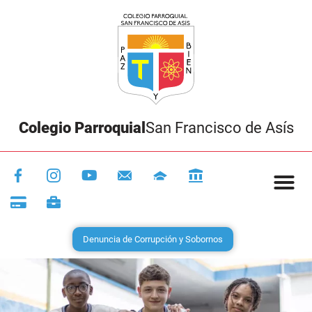
Colegio Parroquial
San Francisco de Asís
Denuncia de Corrupción y Sobornos